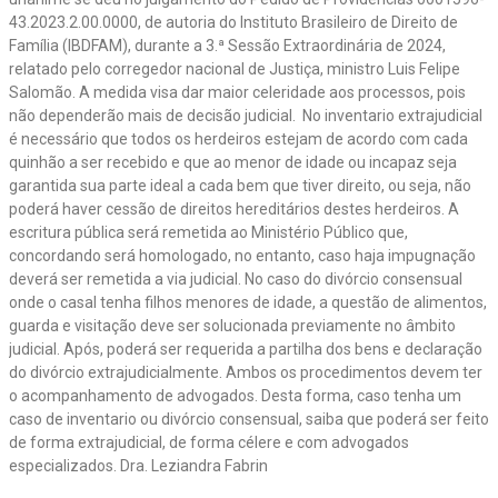
43.2023.2.00.0000, de autoria do Instituto Brasileiro de Direito de
Família (IBDFAM), durante a 3.ª Sessão Extraordinária de 2024,
relatado pelo corregedor nacional de Justiça, ministro Luis Felipe
Salomão. A medida visa dar maior celeridade aos processos, pois
não dependerão mais de decisão judicial. No inventario extrajudicial
é necessário que todos os herdeiros estejam de acordo com cada
quinhão a ser recebido e que ao menor de idade ou incapaz seja
garantida sua parte ideal a cada bem que tiver direito, ou seja, não
poderá haver cessão de direitos hereditários destes herdeiros. A
escritura pública será remetida ao Ministério Público que,
concordando será homologado, no entanto, caso haja impugnação
deverá ser remetida a via judicial. No caso do divórcio consensual
onde o casal tenha filhos menores de idade, a questão de alimentos,
guarda e visitação deve ser solucionada previamente no âmbito
judicial. Após, poderá ser requerida a partilha dos bens e declaração
do divórcio extrajudicialmente. Ambos os procedimentos devem ter
o acompanhamento de advogados. Desta forma, caso tenha um
caso de inventario ou divórcio consensual, saiba que poderá ser feito
de forma extrajudicial, de forma célere e com advogados
especializados. Dra. Leziandra Fabrin