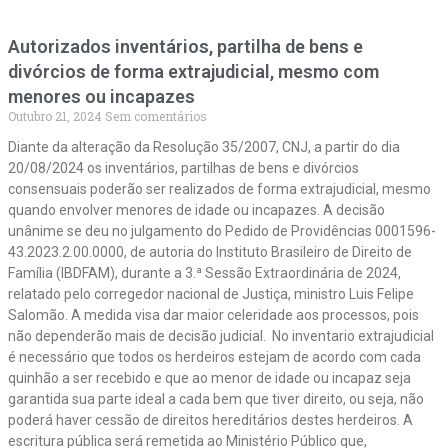
Autorizados inventários, partilha de bens e
divórcios de forma extrajudicial, mesmo com
menores ou incapazes
Outubro 21, 2024
Sem comentários
Diante da alteração da Resolução 35/2007, CNJ, a partir do dia
20/08/2024 os inventários, partilhas de bens e divórcios
consensuais poderão ser realizados de forma extrajudicial, mesmo
quando envolver menores de idade ou incapazes. A decisão
unânime se deu no julgamento do Pedido de Providências 0001596-
43.2023.2.00.0000, de autoria do Instituto Brasileiro de Direito de
Família (IBDFAM), durante a 3.ª Sessão Extraordinária de 2024,
relatado pelo corregedor nacional de Justiça, ministro Luis Felipe
Salomão. A medida visa dar maior celeridade aos processos, pois
não dependerão mais de decisão judicial. No inventario extrajudicial
é necessário que todos os herdeiros estejam de acordo com cada
quinhão a ser recebido e que ao menor de idade ou incapaz seja
garantida sua parte ideal a cada bem que tiver direito, ou seja, não
poderá haver cessão de direitos hereditários destes herdeiros. A
escritura pública será remetida ao Ministério Público que,