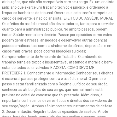
atribuições, que não são compatíveis com seu cargo. Ex: um analista
judiciário que exerce um trabalho técnico e jurídico, é ordenado a
limpar os banheiros do tribunal. Ocorre que esta tarefa compete ao
cargo de servente, e não do analista. EFEITOS DO ASSÉDIO MORAL
Os efeitos do assédio moral são devastadores, tanto para o servidor
quanto para a administração pública. No âmbito pessoal, podem
incluir: Saúde mental em declínio: Passar por episódios como estes
podem gerar estresse, ansiedade e desenvolver outras doenças
psicossomáticas, tais como a síndrome do pânico, depressão, e em
casos mais graves, pode ocorrer ideações suicidas;
Comprometimento do Ambiente de Trabalho: O ambiente de
trabalho torna-se tóxico e insustentável, afetando a moral e o bem-
estar de todos os envolvidos. E AGORA, COMO DEVO ME
PROTEGER? 1. Conhecimento e Informação: Conhecer seus direitos
é essencial para se proteger contra o assédio moral. O primeiro
passo é estar familiarizado com o Regime Jurídico do seu órgão,
conhecer as atribuições de seu cargo, que normalmente está
prevista no edital do concurso que foi prestado. Além disso, é
importante conhecer os deveres éticos e direitos dos servidores de
seu cargo/órgão. Ambos são importantes instrumentos de defesa.
2. Documentação: Registre todos os episódios de assédio. Anote