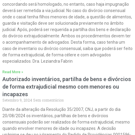
concordando será homologado, no entanto, caso haja impugnação
deverá ser remetida a via judicial. No caso do divórcio consensual
onde o casal tenha filhos menores de idade, a questão de alimentos,
guarda e visitação deve ser solucionada previamente no âmbito
judicial. Após, poderá ser requerida a partilha dos bens e declaração
do divórcio extrajudicialmente. Ambos os procedimentos devem ter
o acompanhamento de advogados. Desta forma, caso tenha um
caso de inventario ou divórcio consensual, saiba que poderá ser feito
de forma extrajudicial, de forma célere e com advogados
especializados. Dra. Leziandra Fabrin
Read More »
Autorizado inventários, partilha de bens e divórcios
de forma extrajudicial mesmo com menores ou
incapazes
Setembro 9, 2024
Sem comentários
Diante da alteração da Resolução 35/2007, CNJ, a partir do dia
20/08/2024 os inventários, partilhas de bens e divórcios
consensuais poderão ser realizados de forma extrajudicial, mesmo
quando envolver menores de idade ou incapazes. A decisão
unânime se deu no julgamento do Pedido de Providências 0001596-