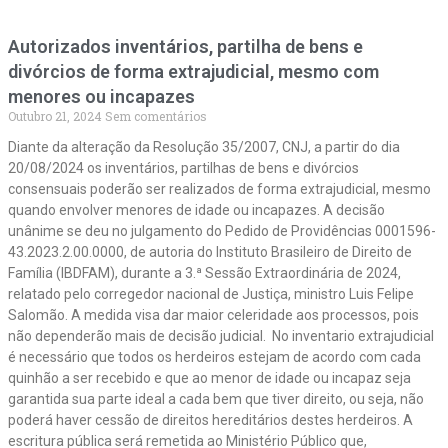
Autorizados inventários, partilha de bens e
divórcios de forma extrajudicial, mesmo com
menores ou incapazes
Outubro 21, 2024
Sem comentários
Diante da alteração da Resolução 35/2007, CNJ, a partir do dia
20/08/2024 os inventários, partilhas de bens e divórcios
consensuais poderão ser realizados de forma extrajudicial, mesmo
quando envolver menores de idade ou incapazes. A decisão
unânime se deu no julgamento do Pedido de Providências 0001596-
43.2023.2.00.0000, de autoria do Instituto Brasileiro de Direito de
Família (IBDFAM), durante a 3.ª Sessão Extraordinária de 2024,
relatado pelo corregedor nacional de Justiça, ministro Luis Felipe
Salomão. A medida visa dar maior celeridade aos processos, pois
não dependerão mais de decisão judicial. No inventario extrajudicial
é necessário que todos os herdeiros estejam de acordo com cada
quinhão a ser recebido e que ao menor de idade ou incapaz seja
garantida sua parte ideal a cada bem que tiver direito, ou seja, não
poderá haver cessão de direitos hereditários destes herdeiros. A
escritura pública será remetida ao Ministério Público que,