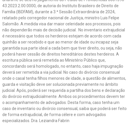
43.2023.2.00.0000, de autoria do Instituto Brasileiro de Direito de
Família (IBDFAM), durante a 3.ª Sessão Extraordinária de 2024,
relatado pelo corregedor nacional de Justiça, ministro Luis Felipe
Salomão. A medida visa dar maior celeridade aos processos, pois
não dependerão mais de decisão judicial. No inventario extrajudicial
é necessário que todos os herdeiros estejam de acordo com cada
quinhão a ser recebido e que ao menor de idade ou incapaz seja
garantida sua parte ideal a cada bem que tiver direito, ou seja, não
poderá haver cessão de direitos hereditários destes herdeiros. A
escritura pública será remetida ao Ministério Público que,
concordando será homologado, no entanto, caso haja impugnação
deverá ser remetida a via judicial. No caso do divórcio consensual
onde o casal tenha filhos menores de idade, a questão de alimentos,
guarda e visitação deve ser solucionada previamente no âmbito
judicial. Após, poderá ser requerida a partilha dos bens e declaração
do divórcio extrajudicialmente. Ambos os procedimentos devem ter
o acompanhamento de advogados. Desta forma, caso tenha um
caso de inventario ou divórcio consensual, saiba que poderá ser feito
de forma extrajudicial, de forma célere e com advogados
especializados. Dra. Leziandra Fabrin