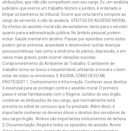
atribuições, que não são compatíveis com seu cargo. Ex: um analista
judiciário que exerce um trabalho técnico e jurídico, é ordenado a
limpar os banheiros do tribunal. Ocorre que esta tarefa compete ao
cargo de servente, e não do analista. EFEITOS DO ASSÉDIO MORAL
Os efeitos do assédio moral são devastadores, tanto para o servidor
quanto para a administração pública. No âmbito pessoal, podem
incluir: Saúde mental em declínio: Passar por episódios como estes
podem gerar estresse, ansiedade e desenvolver outras doenças
psicossomáticas, tais como a síndrome do pânico, depressão, e em
casos mais graves, pode ocorrer ideações suicidas;
Comprometimento do Ambiente de Trabalho: O ambiente de
trabalho torna-se tóxico e insustentável, afetando a moral e o bem-
estar de todos os envolvidos. E AGORA, COMO DEVO ME
PROTEGER? 1. Conhecimento e Informação: Conhecer seus direitos
é essencial para se proteger contra o assédio moral. O primeiro
passo é estar familiarizado com o Regime Jurídico do seu órgão,
conhecer as atribuições de seu cargo, que normalmente está
prevista no edital do concurso que foi prestado. Além disso, é
importante conhecer os deveres éticos e direitos dos servidores de
seu cargo/órgão. Ambos são importantes instrumentos de defesa.
2. Documentação: Registre todos os episódios de assédio. Anote