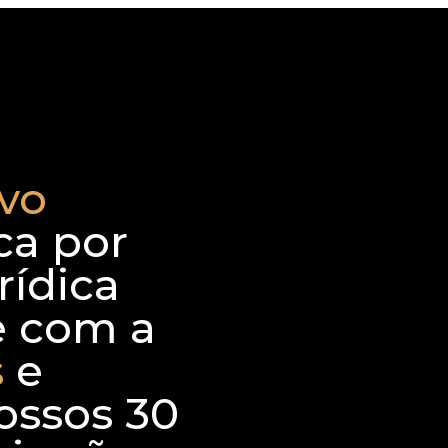
vo
ca por
rídica
le com a
s
e
ossos 30