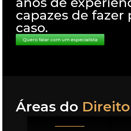
anos de experiênc
capazes de fazer 
caso.
Quero falar com um especialista
Áreas do
Direit