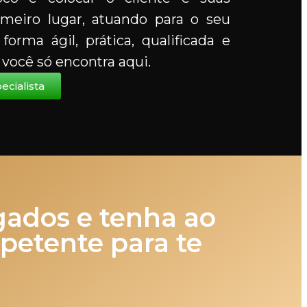
meiro lugar, atuando para o seu
orma ágil, prática, qualificada e
você só encontra aqui.
cialista
ados e tenha ao
petente para te