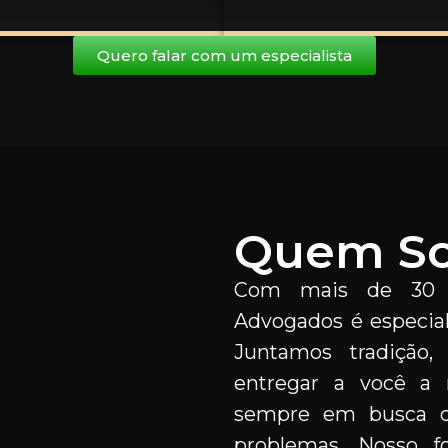
Quero falar com um especialista
Quem S
Com mais de 30 a
Advogados é especiali
Juntamos tradição,
entregar a você a m
sempre em busca d
problemas. Nosso f