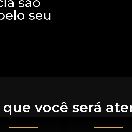
ia são
pelo seu
o
que você será at